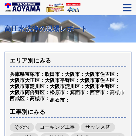
高圧水洗浄の現場レポート
エリア別にみる
兵庫県宝塚市
吹田市
大阪市
大阪市住吉区
大阪市大正区
大阪市平野区
大阪市東住吉区
大阪市東淀川区
大阪市淀川区
大阪市生野区
大阪市阿倍野区
松原市
箕面市
西宮市
高槻市
西成区
高槻市
高石市
工事別にみる
その他
コーキング工事
サッシ入替