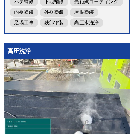
パテ補修
下地補修
光触媒コーティング
内壁塗装
外壁塗装
屋根塗装
足場工事
鉄部塗装
高圧水洗浄
高圧洗浄