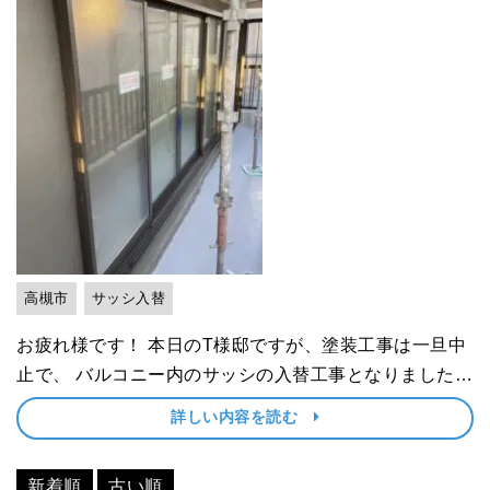
高槻市
サッシ入替
お疲れ様です！ 本日のT様邸ですが、塗装工事は一旦中
止で、 バルコニー内のサッシの入替工事となりました！
入れ替え前 入替後😁 ･･･
詳しい内容を読む
新着順
古い順