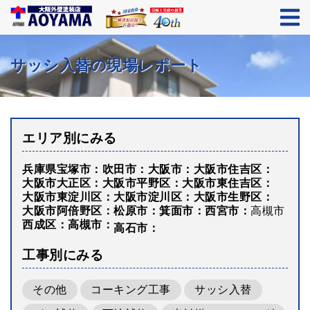
サッシ入替の現場レポート
エリア別にみる
兵庫県宝塚市
吹田市
大阪市
大阪市住吉区
大阪市大正区
大阪市平野区
大阪市東住吉区
大阪市東淀川区
大阪市淀川区
大阪市生野区
大阪市阿倍野区
松原市
箕面市
西宮市
高槻市
西成区
高槻市
高石市
工事別にみる
その他
コーキング工事
サッシ入替