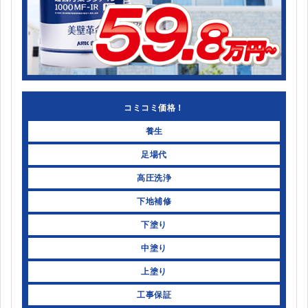
コミコミ価格！
養生
足場代
高圧洗浄
下地補修
下塗り
中塗り
上塗り
工事保証